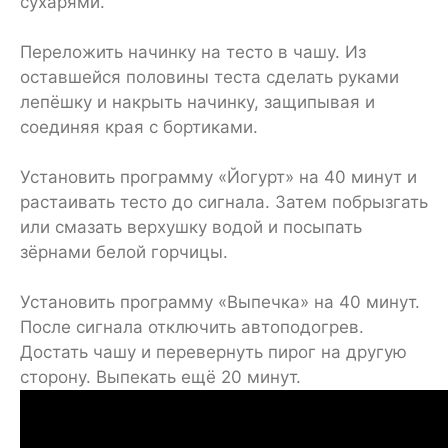
сухарями.
Переложить начинку на тесто в чашу. Из
оставшейся половины теста сделать руками
лепёшку и накрыть начинку, защипывая и
соединяя края с бортиками.
Установить программу «Йогурт» на 40 минут и
растаивать тесто до сигнала. Затем побрызгать
или смазать верхушку водой и посыпать
зёрнами белой горчицы.
Установить программу «Выпечка» на 40 минут.
После сигнала отключить автоподогрев.
Достать чашу и перевернуть пирог на другую
сторону. Выпекать ещё 20 минут.