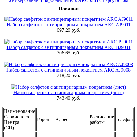
Универсальный пароочиститель ARC-08B с пароутюгом
Новинки
Набор салфеток с антипригарным покрытием ARC AJ9011
697,20 руб.
Набор салфеток с антипригарным покрытием ARC BJ9011
706,65 руб.
Набор салфеток с антипригарным покрытием ARC AJ9008
718,20 руб.
Набор салфеток с антипригарным покрытием (лист)
743,40 руб.
Н
аименование
Серви
сного
Расписание
Город
Адрес
телефон
Центра
работы
(СЦ)