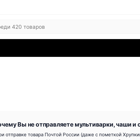
 ARC
Где купить
Сервисные центры
Вопросы
Отзывы
Контакты
Рекви
очему Вы не отправляете мультиварки, чаши и
ри отправке товара Почтой России (даже с пометкой Хрупкий