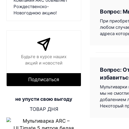
Компания ARC объявляет
Рождественско-
Вопрос: М
Новогоднюю акцию!
При приобрет
любом случае
адреса котор
Будьте в курсе наших
акций и новостей
Вопрос: О
избавитьс
Подписаться
Мультиварки 
мы не смогли
не упусти свою выгоду
добалением л
Некоторый пр
ТОВАР ДНЯ