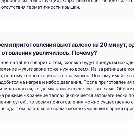
одробнее см. в инструкции). Обратный отсчёт не идёт из-за
а отсутствия герметичности крышки.
ремя приготовления выставлено на 20 минут, о
готовления увеличилось. Почему?
нное на табло говорит о том, сколько будут продукты наход
давление мультиварке тоже нужно время. Из-за разницы в к
я, поэтому точно его узнать невозможно. Поэтому имейте в в
адобится на нагрев и набор давления. После приготовления 
или дождаться, когда мультиварка сделает это сама. Обрати
на режиме «Хранение тепла» (включается автоматически по
чении суток), то время приготовления можно существенно с
ая еда, тем на большее время можно уменьшить время при