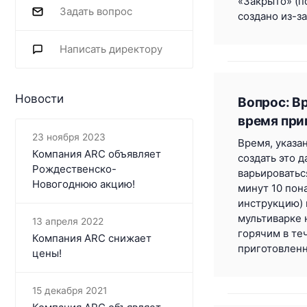
«Закрыто» (п
Задать вопрос
создано из-з
Написать директору
Новости
Вопрос: В
время при
23 ноября 2023
Время, указа
Компания ARC объявляет
создать это 
Рождественско-
варьироватьс
Новогоднюю акцию!
минут 10 пон
инструкцию) 
мультиварке 
13 апреля 2022
горячим в те
Компания ARC​ снижает
приготовленн
цены!
15 декабря 2021