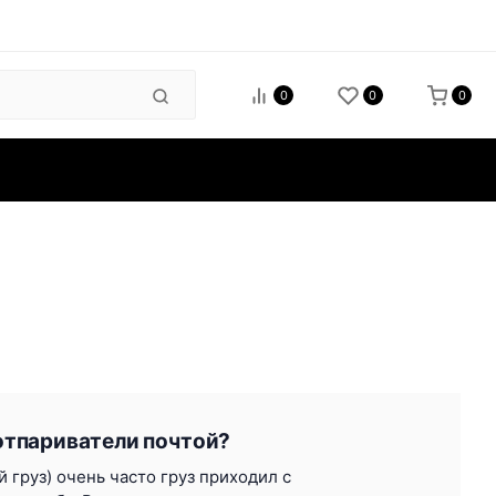
0
0
0
зиты
 отпариватели почтой?
 груз) очень часто груз приходил с