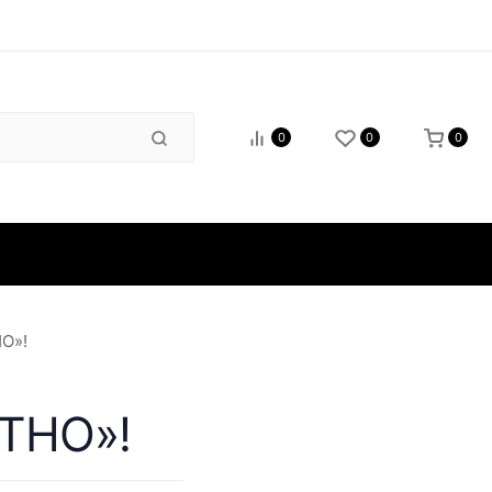
0
0
0
зиты
О»!
ТНО»!