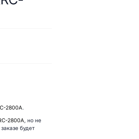
C-2800A
.
RC-2800A
, но не
 заказе будет