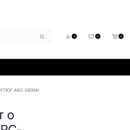
0
0
0
зиты
 УТЮГ ARC-2800A!
т о
ARC-