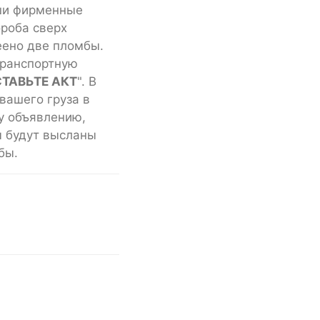
аши фирменные
роба сверх
еено две пломбы.
транспортную
ТАВЬТЕ АКТ
". В
вашего груза в
у объявлению,
м будут высланы
бы.