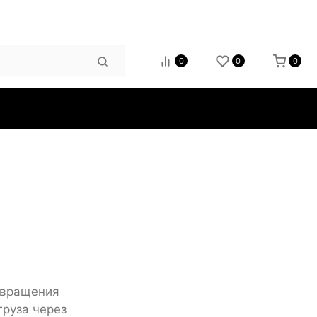
0
0
0
зиты
твращения
 груза через