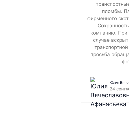
транспортные
пломбы. П
фирменного скот
Сохранность
компанию. При 
случае вскрыт
транспортной
просьба обраща
фо
Юлия Вяче
24 сентя