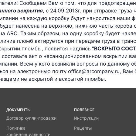
атели! Сообщаем Вам о том, что для предотвраще
анного вскрытия
, с 24.09.2013г. при отправке груза 
мпании на каждую коробку будут наноситься наши 
будет нанесена на верхнюю, нижнюю часть короба 
ча ARC. Таким образом, на одну коробку будет накл
аличие пломб актируется при передаче груза в тран
скрытии пломбы, появится надпись "
ВСКРЫТО СОСТ
, составьте акт о несанкционированном вскрытии ва
мпании. Всем у кого возникли вопросы по данному 
ься на электронную почту office@arcompany.ru, Вам
разцами не вскрытой и вскрытой пломбы.
ДОКУМЕНТЫ
ПОЛЕЗНОЕ
Договор купли-продажи
Инструкции
Политика
Рецепты
конфиденциальности