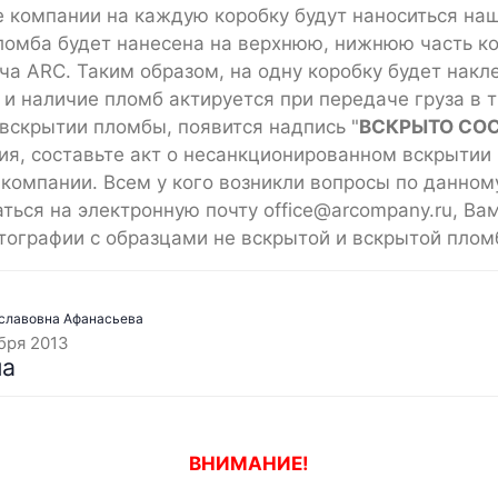
 компании на каждую коробку будут наноситься н
ломба будет нанесена на верхнюю, нижнюю часть ко
ча ARC. Таким образом, на одну коробку будет накл
 и наличие пломб актируется при передаче груза в 
вскрытии пломбы, появится надпись "
ВСКРЫТО СОС
ия, составьте акт о несанкционированном вскрытии 
 компании. Всем у кого возникли вопросы по данном
ться на электронную почту office@arcompany.ru, Ва
тографии с образцами не вскрытой и вскрытой плом
славовна Афанасьева
бря 2013
ВНИМАНИЕ!