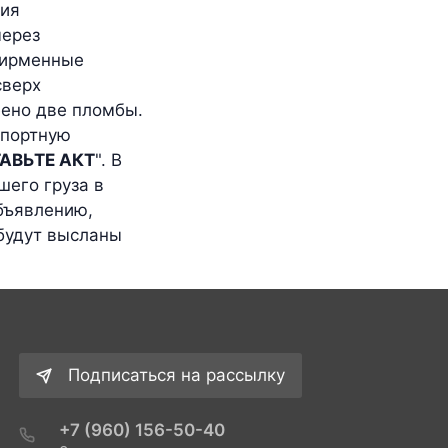
ния
через
фирменные
сверх
еено две пломбы.
спортную
АВЬТЕ АКТ
". В
шего груза в
объявлению,
 будут высланы
Подписаться на рассылку
+7 (960) 156-50-40