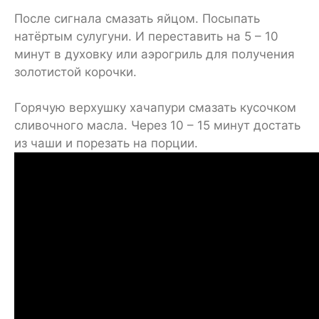
После сигнала смазать яйцом. Посыпать
натёртым сулугуни. И переставить на 5 – 10
минут в духовку или аэрогриль для получения
золотистой корочки.
Горячую верхушку хачапури смазать кусочком
сливочного масла. Через 10 – 15 минут достать
из чаши и порезать на порции.