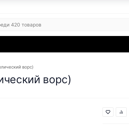
 ARC
Где купить
Сервисные центры
Вопросы
Отзывы
Контакты
Рекви
ллический ворс)
ический ворс)