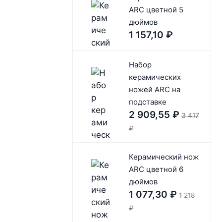
ARC цветной 5
дюймов
1 157,10
₽
Набор
керамических
ножей ARC на
подставке
2 909,55
₽
3 417
₽
Керамический нож
ARC цветной 6
дюймов
1 077,30
₽
1 218
₽