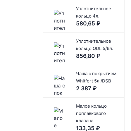
Уплотнительное
кольцо 4л.
580,65
₽
Уплотнительное
кольцо QDL 5/6л.
856,80
₽
Чaшa c покрытием
Whitfort 5л./DSB
2 387
₽
Малое кольцо
поплавкового
клапана
133,35
₽