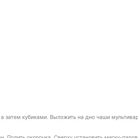
 а затем кубиками. Выложить на дно чаши мультива
н. Полить окорочка. Сверху установить миску-паров