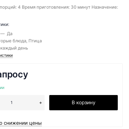
порций: 4 Время приготовления: 30 минут Назначение:
ики:
Да
торые блюда, Птица
 каждый день
истики
апросу
ии
В корзину
о снижении цены