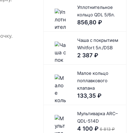
Уплотнительное
кольцо QDL 5/6л.
856,80
₽
очку.
Чaшa c покрытием
Whitfort 5л./DSB
2 387
₽
Малое кольцо
поплавкового
клапана
133,35
₽
Мультиварка ARC–
QDL-514D
4 100
₽
6 813
₽