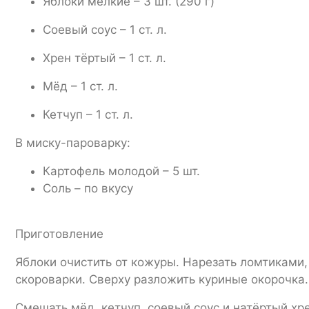
Яблоки мелкие – 3 шт. (290 г)
Соевый соус – 1 ст. л.
Хрен тёртый – 1 ст. л.
Мёд – 1 ст. л.
Кетчуп – 1 ст. л.
В миску-пароварку:
Картофель молодой – 5 шт.
Соль – по вкусу
Приготовление
Яблоки очистить от кожуры. Нарезать ломтиками,
скороварки. Сверху разложить куриные окорочка.
Смешать мёд, кетчуп, соевый соус и натёртый хре