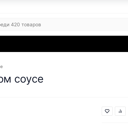
 ARC
Где купить
Сервисные центры
Вопросы
Отзывы
Контакты
Рекви
се
ом соусе