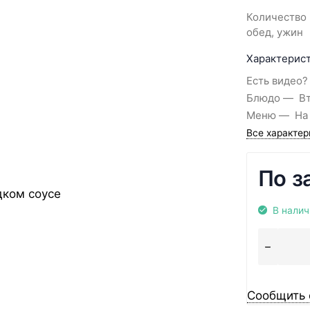
Количество 
обед, ужин
Характерист
Есть видео?
Блюдо
В
Меню
На
Все характер
По з
В налич
Сообщить 