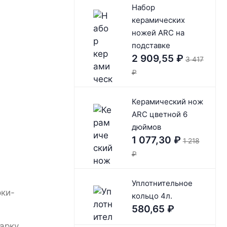
Набор
керамических
ножей ARC на
подставке
2 909,55
₽
3 417
₽
Керамический нож
ARC цветной 6
дюймов
1 077,30
₽
1 218
₽
Уплотнительное
рки-
кольцо 4л.
580,65
₽
арку.