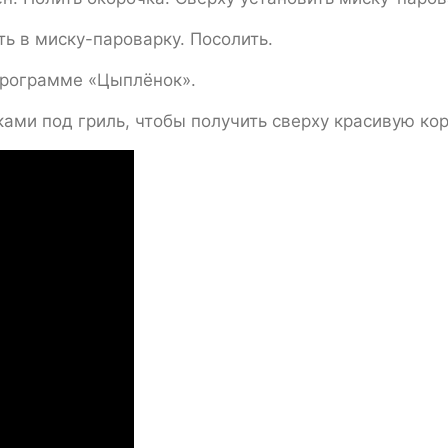
ть в миску-пароварку. Посолить.
 программе «Цыплёнок».
ами под гриль, чтобы получить сверху красивую кор