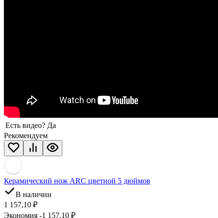
Есть видео?
Да
Рекомендуем
Керамический нож ARC цветной 5 дюймов
В наличии
1 157,10
₽
Экономия -1 157,10
₽