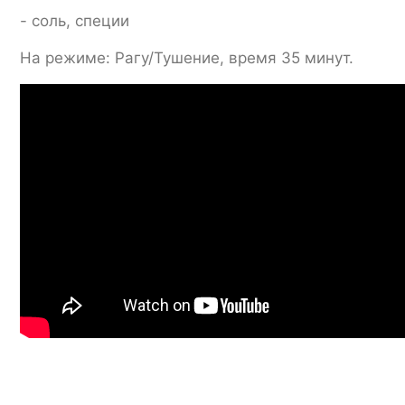
- соль, специи
На режиме: Рагу/Тушение, время 35 минут.