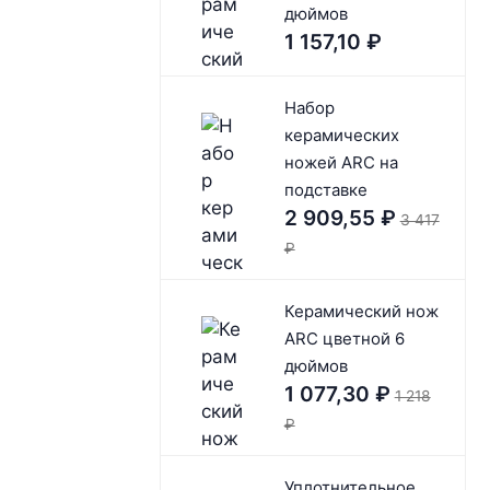
дюймов
1 157,10
₽
Набор
керамических
ножей ARC на
подставке
2 909,55
₽
3 417
₽
Керамический нож
ARC цветной 6
дюймов
1 077,30
₽
1 218
₽
Уплотнительное