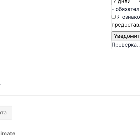
- обязате
Я ознако
предостав
Проверка..
ата
Timate