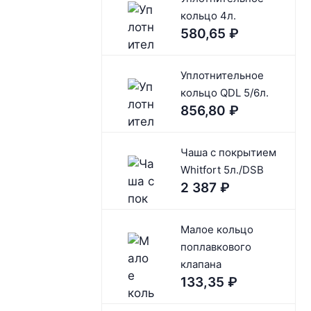
кольцо 4л.
580,65
₽
Уплотнительное
кольцо QDL 5/6л.
856,80
₽
Чaшa c покрытием
Whitfort 5л./DSB
2 387
₽
Малое кольцо
поплавкового
клапана
133,35
₽