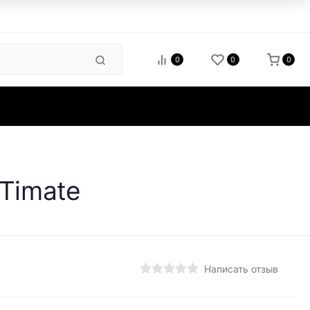
0
0
0
зиты
Timate
Написать отзыв