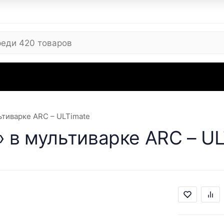
 ARC
Где купить
Сервисные центры
Вопросы
Отзывы
Контакты
Рекви
ьтиварке ARC – ULTimate
 в мультиварке ARC – UL