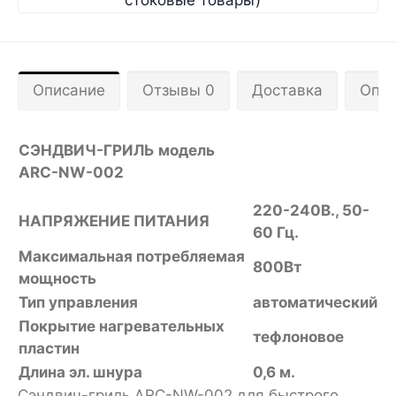
стоковые товары)
Описание
Отзывы 0
Доставка
Опла
СЭНДВИЧ-ГРИЛЬ
модель
ARC
-
NW
-002
220-240В., 50-
НАПРЯЖЕНИЕ ПИТАНИЯ
60 Гц.
Максимальная потребляемая
800Вт
мощность
Тип управления
автоматический
Покрытие нагревательных
тефлоновое
пластин
Длина эл. шнура
0,6 м
.
Сэндвич-гриль ARC-NW-002 для быстрого