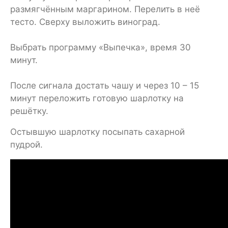
размягчённым маргарином. Перелить в неё
тесто. Сверху выложить виноград.
Выбрать программу «Выпечка», время 30
минут.
После сигнала достать чашу и через 10 – 15
минут переложить готовую шарлотку на
решётку.
Остывшую шарлотку посыпать сахарной
пудрой.