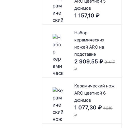
ARC цветной 5
дюймов
1 157,10
₽
Набор
керамических
ножей ARC на
подставке
2 909,55
₽
3 417
₽
Керамический нож
ARC цветной 6
дюймов
1 077,30
₽
1 218
₽