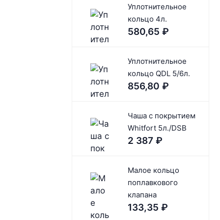
Уплотнительное
кольцо 4л.
580,65
₽
Уплотнительное
кольцо QDL 5/6л.
856,80
₽
Чaшa c покрытием
Whitfort 5л./DSB
2 387
₽
Малое кольцо
поплавкового
клапана
133,35
₽