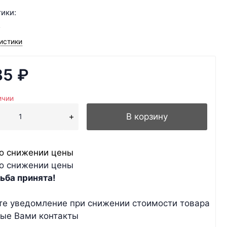
ики:
г
истики
85
₽
ичии
В корзину
о снижении цены
о снижении цены
ьба принята!
те уведомление при снижении стоимости товара
ные Вами контакты