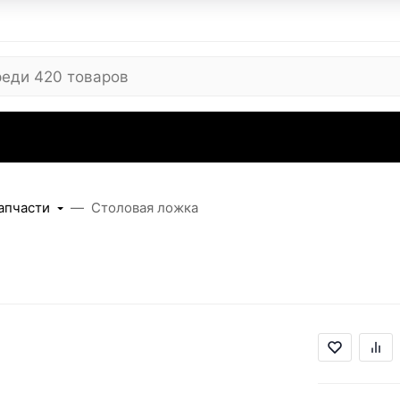
 ARC
Где купить
Сервисные центры
Вопросы
Отзывы
Контакты
Рекви
апчасти
Столовая ложка