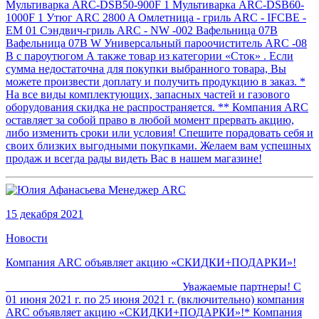
Мультиварка ARC-DSB50-900F 1 Мультиварка ARC-DSB60-
1000F 1 Утюг ARC 2800 A Омлетница - гриль ARC - IFCBE -
EM 01 Сэндвич-гриль ARC - NW -002 Вафельница 07В
Вафельница 07В W Универсальный пароочиститель ARC -08
B с пароутюгом А также товар из категории «Сток» . Если
сумма недостаточна для покупки выбранного товара, Вы
можете произвести доплату и получить продукцию в заказ. *
На все виды комплектующих, запасных частей и газового
оборудования скидка не распространяется. ** Компания ARC
оставляет за собой право в любой момент прервать акцию,
либо изменить сроки или условия! Спешите порадовать себя и
своих близких выгодными покупками. Желаем вам успешных
продаж и всегда рады видеть Вас в нашем магазине!
15 декабря 2021
Новости
Компания ARC объявляет акцию «СКИДКИ+ПОДАРКИ»!
Уважаемые партнеры! С
01 июня 2021 г. по 25 июня 2021 г. (включительно) компания
ARC объявляет акцию «СКИДКИ+ПОДАРКИ»!* Компания