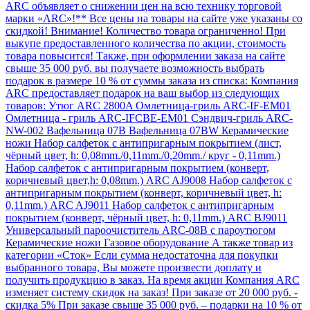
ARC объявляет о снижении цен на всю технику торговой
марки «ARC»!** Все цены на товары на сайте уже указаны со
скидкой! Внимание! Количество товара ограниченно! При
выкупе предоставленного количества по акции, стоимость
товара повысится! Также, при оформлении заказа на сайте
свыше 35 000 руб. вы получаете возможность выбрать
подарок в размере 10 % от суммы заказа из списка: Компания
ARC предоставляет подарок на ваш выбор из следующих
товаров: Утюг ARC 2800A Омлетница-гриль ARC-IF-EM01
Омлетница - гриль ARC-IFCBE-EM01 Сэндвич-гриль ARC-
NW-002 Вафельница 07В Вафельница 07ВW Керамические
ножи Набор салфеток с антипригарным покрытием (лист,
чёрный цвет, h: 0,08mm./0,11mm./0,20mm./ круг - 0,11mm.)
Набор салфеток с антипригарным покрытием (конверт,
коричневый цвет,h: 0,08mm.) ARC AJ9008 Набор салфеток с
антипригарным покрытием (конверт, коричневый цвет, h:
0,11mm.) ARC AJ9011 Набор салфеток с антипригарным
покрытием (конверт, чёрный цвет, h: 0,11mm.) ARC ВJ9011
Универсальный пароочиститель ARC-08B с пароутюгом
Керамические ножи Газовое оборудование А также товар из
категории «Сток» Если сумма недостаточна для покупки
выбранного товара, Вы можете произвести доплату и
получить продукцию в заказ. На время акции Компания ARC
изменяет систему скидок на заказ! При заказе от 20 000 руб. -
скидка 5% При заказе свыше 35 000 руб. – подарки на 10 % от