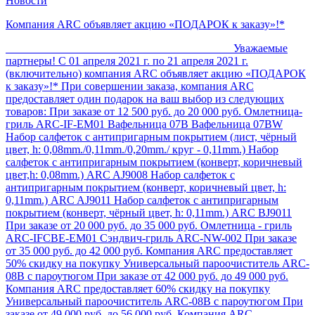
Новости
Компания ARC объявляет акцию «ПОДАРОК к заказу»!*
Уважаемые
партнеры! С 01 апреля 2021 г. по 21 апреля 2021 г.
(включительно) компания ARC объявляет акцию «ПОДАРОК
к заказу»!* При совершении заказа, компания ARC
предоставляет один подарок на ваш выбор из следующих
товаров: При заказе от 12 500 руб. до 20 000 руб. Омлетница-
гриль ARC-IF-EM01 Вафельница 07В Вафельница 07ВW
Набор салфеток с антипригарным покрытием (лист, чёрный
цвет, h: 0,08mm./0,11mm./0,20mm./ круг - 0,11mm.) Набор
салфеток с антипригарным покрытием (конверт, коричневый
цвет,h: 0,08mm.) ARC AJ9008 Набор салфеток с
антипригарным покрытием (конверт, коричневый цвет, h:
0,11mm.) ARC AJ9011 Набор салфеток с антипригарным
покрытием (конверт, чёрный цвет, h: 0,11mm.) ARC ВJ9011
При заказе от 20 000 руб. до 35 000 руб. Омлетница - гриль
ARC-IFCBE-EM01 Сэндвич-гриль ARC-NW-002 При заказе
от 35 000 руб. до 42 000 руб. Компания ARC предоставляет
50% скидку на покупку Универсальный пароочиститель ARC-
08B с пароутюгом При заказе от 42 000 руб. до 49 000 руб.
Компания ARC предоставляет 60% скидку на покупку
Универсальный пароочиститель ARC-08B с пароутюгом При
заказе от 49 000 руб. до 56 000 руб. Компания ARC