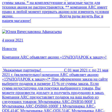
суммы заказа. * на комплектующие и запасные части для
техники акция не распространяется. ** компания ARC имеет
право в любой момент прервать акцию или изменить условия
акции. Всегда рады видеть Вас в
нашем магазине!
4 июня 2021
Новости
Компания ARC объявляет акцию «15%ПОДАРОК к заказу»!
Уважаемые партнеры! С 01 мая 2021 г. по 21 мая
2021 г. (включительно) компания ARC объявляет акцию
«15%ПОДАРОК к заказу»!* При оформлении заказа на сайте
выберите подарок в размере 15 % от суммы заказа. Если
сумма недостаточна для покупки выбранного товара, Вы
можете произвести доплату и получить продукцию в заказ.
Компания ARC предоставляет подарок на ваш выбор из
следующих товаров: Мультиварка ARC-DSB50-900F 1
Мультиварка ARC-DSB60-1000F 1 Мультиварка ARC-
QDL414С Мультиварка ARC-QDL514С Мультиварка ARC-