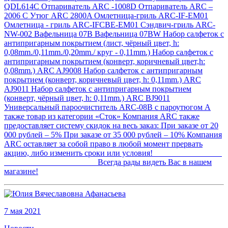
QDL614С Отпариватель ARC -1008D Отпариватель ARC –
2006 C Утюг ARC 2800A Омлетница-гриль ARC-IF-EM01
Омлетница - гриль ARC-IFCBE-EM01 Сэндвич-гриль ARC-
NW-002 Вафельница 07В Вафельница 07ВW Набор салфеток с
антипригарным покрытием (лист, чёрный цвет, h:
0,08mm./0,11mm./0,20mm./ круг - 0,11mm.) Набор салфеток с
антипригарным покрытием (конверт, коричневый цвет,h:
0,08mm.) ARC AJ9008 Набор салфеток с антипригарным
покрытием (конверт, коричневый цвет, h: 0,11mm.) ARC
AJ9011 Набор салфеток с антипригарным покрытием
(конверт, чёрный цвет, h: 0,11mm.) ARC ВJ9011
Универсальный пароочиститель ARC-08B с пароутюгом А
также товар из категории «Сток» Компания ARC также
предоставляет систему скидок на весь заказ: При заказе от 20
000 рублей – 5% При заказе от 35 000 рублей – 10% Компания
ARC оставляет за собой право в любой момент прервать
акцию, либо изменить сроки или условия!
Всегда рады видеть Вас в нашем
магазине!
7 мая 2021